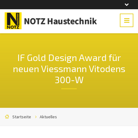
IF Gold Design Award für
neuen Viessmann Vitodens
300-W
Startseite
Aktuelles